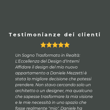
Testimonianze dei clienti
Affidare la ristrutturazione della mia
casa a Daniele è stata una delle scelte
più fortunate che potessi fare. La sua
MEZZETTI DESIGN
meticolosità e l’attenzione quasi
CHI SIAMO
i
maniacale ai dettagli sono evidenti in
n
ogni decisione, ma ciò che lo rende
SERVIZI
no
davvero straordinario è la sua capacità
PROGETTI
ne
di capire profondamente chi ha
ARREDAMENTO
davanti. Daniele non si limita a
CONTATTO
progettare: ascolta e interpreta le