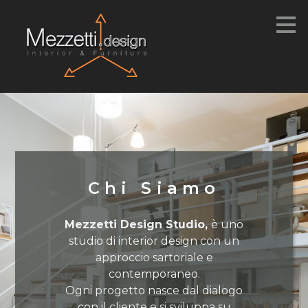
Passa
ai
contenuti
principali
Chi Siamo
Mezzetti Design Studio,
è uno
studio di interior design con un
approccio sartoriale e
contemporaneo.
Ogni progetto nasce dal dialogo
con il cliente e si sviluppa su