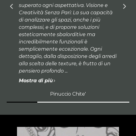
esigenze, con una gentilezza e una
à
disponibilità uniche. In ogni fase del
lavoro è stato presente, generoso e
attento, trasformando un percorso che
spesso può essere stressante in
un’esperienza sorprendentemente
serena. L’impressione costante è stata
edi
quella di essere accompagnati da
qualcuno che tiene davvero al risultato
e alla pe...
Mostra di più
Alex