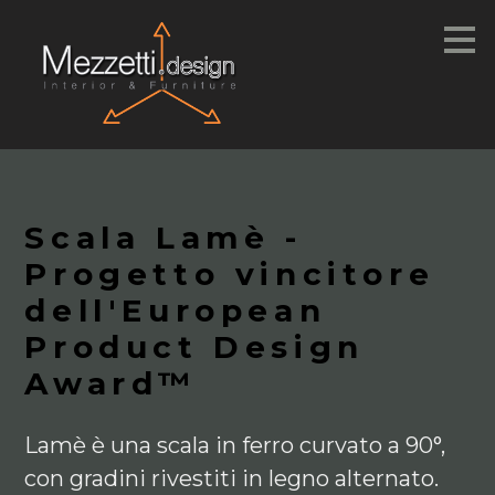
Passa
ai
contenuti
principali
Scala Lamè -
Progetto vincitore
dell'European
Product Design
Award™
Lamè è una scala in ferro curvato a 90°,
con gradini rivestiti in legno alternato.