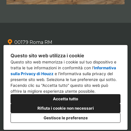
00179 Roma RM
+39 339 636 3496
Questo sito web utilizza i cookie
info@mezzetti.design
Questo sito web memorizza i cookie sul tuo dispositivo e
tratta le tue informazioni in conformità con l'
Informativa
sulla Privacy di Houzz
e l'
informativa sulla privacy del
presente sito web
. Seleziona le tue preferenze qui sotto.
Facendo clic su "Accetta tutto" questo sito web può
offrire la migliore esperienza utente possibile.
Accetta tutto
Rifiuta i cookie non necessari
Gestisce le preferenze
Informativa sulla privacy
Impostazione dei cookie