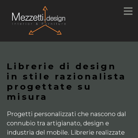
Passa
ai
contenuti
principali
Librerie di design
in stile razionalista
progettate su
misura
Progetti personalizzati che nascono dal
connubio tra artigianato, design e
industria del mobile. Librerie realizzate